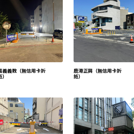
嘉義義教（無信用卡折
鹿港正興（無信用卡折
抵）
抵）