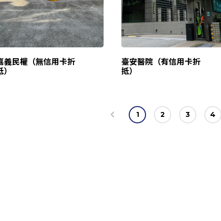
嘉義民權（無信用卡折
臺安醫院（有信用卡折
抵）
抵）
1
2
3
4