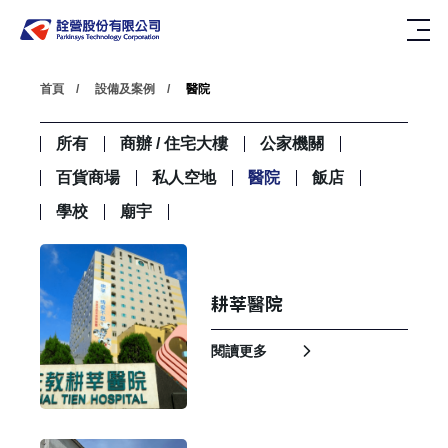
首頁
設備及案例
醫院
所有
商辦 / 住宅大樓
公家機關
百貨商場
私人空地
醫院
飯店
學校
廟宇
耕莘醫院
閱讀更多