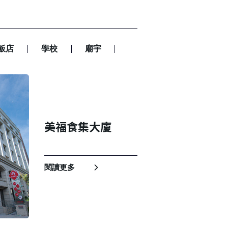
飯店
學校
廟宇
美福食集大廈
閱讀更多