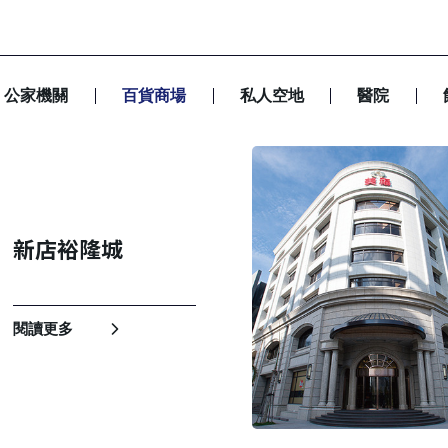
公家機關
百貨商場
私人空地
醫院
新店裕隆城
閱讀更多