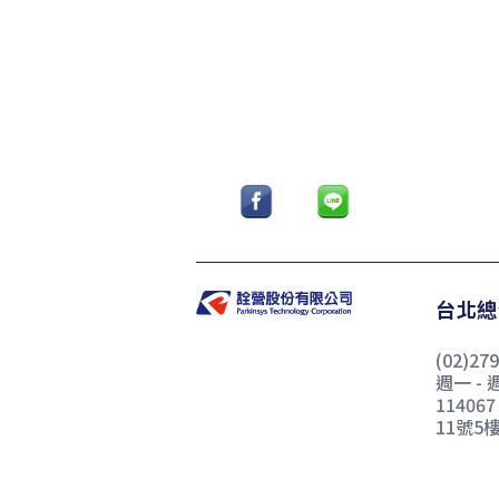
台北總
(02)27
週一 - 週
1140
11號5