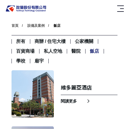
首頁
設備及案例
飯店
所有
商辦 / 住宅大樓
公家機關
百貨商場
私人空地
醫院
飯店
學校
廟宇
維多麗亞酒店
閱讀更多