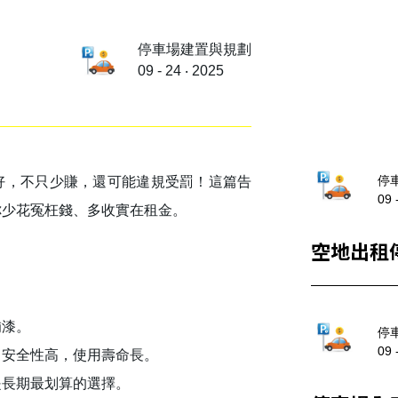
停車場建置與規劃
09 - 24 ‧ 2025
停
好，不只少賺，還可能違規受罰！這篇告
09 
你少花冤枉錢、多收實在租金。
空地出租
補漆。
停
09 
、安全性高，使用壽命長。
是長期最划算的選擇。