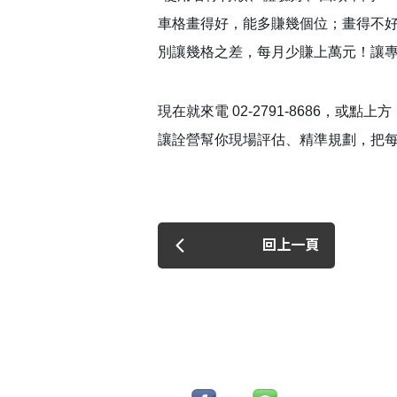
車格畫得好，能多賺幾個位；畫得不
別讓幾格之差，每月少賺上萬元！讓
現在就來電 02-2791-8686，或
讓詮營幫你現場評估、精準規劃，把
回上一頁