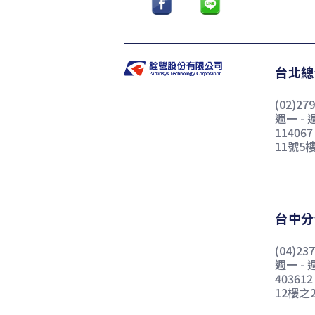
台北總
(02)27
週一 - 週
1140
11號5
台中分
(04)23
週一 - 週
4036
12樓之