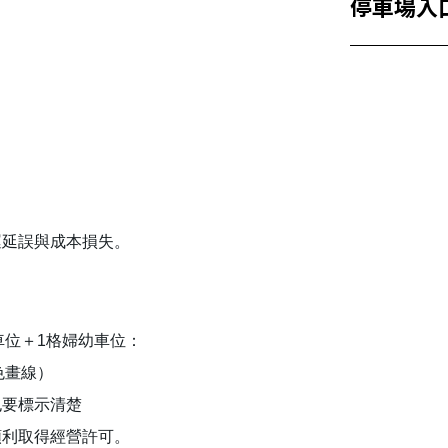
停車場入
運延誤與成本損失。
車位＋1格婦幼車位：
顏色畫線）
也要標示清楚
順利取得經營許可。