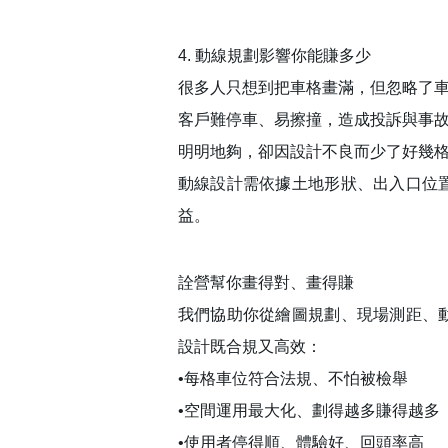
4. 動線規劃影響你能賺多少
很多人只想到把車格畫滿，但忽略了
客戶難停車、易擦撞，造成投訴與事
明明地夠，卻因設計不良而少了好幾
動線設計需依據土地形狀、出入口位
益。
詮營幫你畫得對、畫得賺
我們協助你從繪圖規劃、現場測距、
設計既合規又高效：
•每格車位符合法規、不怕被檢舉
•空間運用最大化、劃得越多賺得越多
•使用者停得順、體驗好、回頭率高