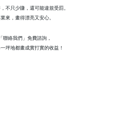
好，不只少賺，還可能違規受罰。
專業來，畫得漂亮又安心。
點上方「聯絡我們」免費諮詢，
每一坪地都畫成實打實的收益！